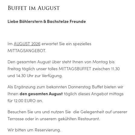
MEHR LESEN
in Full HD, TV-Monitore, kabelloses Präsentationssystem
Vorname
Buffet im August
Clickshare, WLAN, Kabelanschlüsse, Flipchart, Pinnwand,
Laptop, Druckservice, Audiosystem
Liebe Böhlerstern & Bachstelze Freunde
Nachname
*
Je nach Personenzahl und Art des Events ist der Raum auch
trennbar.
E-Mail
*
Im
AUGUST 2026
erwartet Sie ein spezielles
Maßgeschneiderte Halb- und Ganztagespauschalen mit
MITTAGSANGEBOT.
Pausenverpflegung und Mahlzeiten auf
Anfrage
.
Einwilligung Marketing
*
Den gesamten August über steht Ihnen von Montag bis
Der Unterfertigte, der die Aufklärung laut
Link
gelesen und
Freitag täglich unser tolles MITTAGSBUFFET zwischen 11.30
verstanden hat, stimmt - bezugnehmend auf die
und 14.30 Uhr zur Verfügung.
Datenverarbeitung, für welche die Einwilligung der
betroffenen Person gesetzlich vorgeschrieben ist - der
Als Ergänzung zum bekannten Donnerstag Buffet bieten wir
Verarbeitung seiner personenbezogenen Daten seitens Hotel
Ihnen
den gesamten August
täglich dieses Angebot mittags
Böhlerstern für die Übermittlung von Werbe- und
1
/
27
Marketingmitteilungen über unsere Dienstleistungen,
für 12.00 EURO an.
Aktionen/Angebote usw., einschließlich des Versands von
Newslettern, über automatisierte (E-Mail, SMS usw.) und
Besuchen Sie uns und nutzen Sie die Gelegenheit auf unserer
nicht-automatisierte (postalisch, Callcenter) Systeme zu.
Terrasse oder in unserem gekühlten Restaurant.
TEAMBUILDING
Wir bitten um Reservierung.