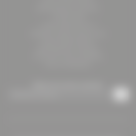
8605 Kapfenberg | Österreich
+43 3862 206375
reception@
boehlerstern.
at
BÖHLER Immobilien GmbH & Co KG
Friedrich-Böhler-Straße 13
8605 Kapfenberg | Österreich
Firmenbuchnummer: FN 599725z
UID.-Nr: ATU79160024
Bleiben Sie auf dem Laufenden
Newsletteranmeldung