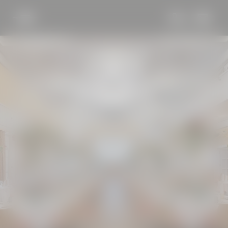
DE
EN
HOTEL BÖHLERSTERN
KULINARIK
SEMINARE &
VERANSTALTUNGEN
Räumlichkeiten