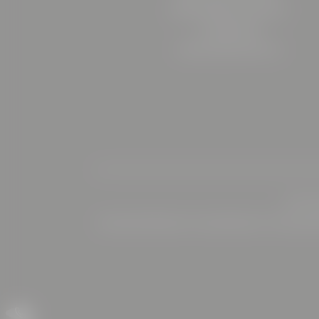
8605 Kapfenberg | Österreich
+43 3862 206375
reception@
boehlerstern.
at
Home
|
I
Seminarhotel Steiermark
|
Urlaub Steiermark II
|
Motorradhote