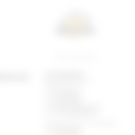
Home
//
Credits
//
Impressum
ressum
HOTEL BÖHLERSTERN
Friedrich-Böhler-Straße 13
A-8605 Kapfenberg
Tel.:
+43 3862 206375
Fax:
+43 3862 206165
Mail:
reception@
boehlerstern.
at
Internet:
www.boehlerstern.at/
Gesetzliche/r Vertreter/in: Thomas Kössler
Tel.:
+43 3862 206375