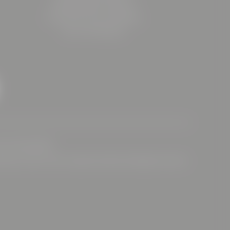
8605 Kapfenberg | Österreich
Firmenbuchnummer: FN 599725z
UID.-Nr: ATU79160024
HOTEL BÖHLERSTERN
chtung
|
Urlaub mit Hund
|
Hygiene & Sicherheit
|
Bildergalerie
|
Buchen
|