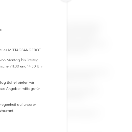
nach bestem Vermögen dafür Sorge zu tragen, dass die in
e
reffend sind. Eine Haftung oder Garantie für die Aktualität,
ellten Informationen ist jedoch ausgeschlossen. Ferner ist
der über Hyperlink extern verbundenen Internetauftritte nicht
ehält sich vor, ohne Ankündigung, Änderungen oder
zielles MITTAGSANGEBOT.
rzunehmen.
von Montag bis Freitag
schen 11.30 und 14.30 Uhr
ner Daten, die bei Website-Zugriff und -Benutzung erhoben und
bH & Co KG, 8605 Kapfenberg. Ansprechpartner für den
ag Buffet bieten wir
eses Angebot mittags für
 Verwaltung der Website in Bezug auf die Verarbeitung der
sultieren, finden Sie unter dem Punkt Datenschutz.
legenheit auf unserer
,
staurant.
, Tom Lamm, Katharina Wassler, Fotostudio Peter Wagner TV