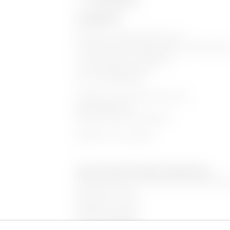
Fax:
+43 3862 206165
FIRMENDATEN
BÖHLER Immobilien GmbH & Co KG
Firmensitz Friedrich-Böhler-Straße 13, 8605 Kapfen
Firmenbuchnummer FN 599725z
Firmenbuchgericht Leoben
UID – Nr. ATU79160024
Geldinstitut: Unicredit Bank Austria AG
SWIFT BKAUATWW
IBAN: AT24 1200 0100 3760 5622
Redaktion: Thomas Kössler
Verantwortlich für Konzeption & Realisierung
Marketing, software, and consulting for powerful ho
Brandnamic GmbH
Brandnamic Campus
39042 Brixen | Italien
Tel. +39 0472 678000