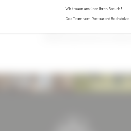
Urheberrecht
Wir freuen uns über Ihren Besuch !
Das Layout der Homepage, die verwendeten Grafiken 
GmbH & Co KG sind urheberrechtlich geschützt. Die 
Das Team vom Restaurant Bachstelze.
von Texten, Textteilen oder Bildmaterial bedarf de
GmbH & Co KG.
© BÖHLER Immobilien GmbH & Co KG - Alle Rechte 
PRIVATE FEIERN
URLAUB IN DER STE