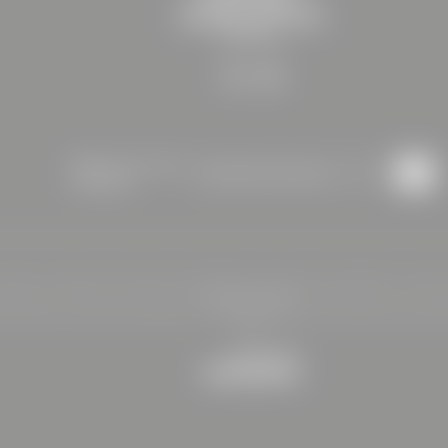
Bleiben Sie auf dem
Newsletteranmeldung
Laufenden
mpressum
|
Datenschutz
|
Datenschutz-Einstellungen
|
Sitemap
|
Barrierefreiheit
|
© 2026 
Interessante Seiten:
l Steiermark
|
Restaurant Kapfenberg
|
Catering Kapfenberg
|
Teambuilding mit Überna
AGBs