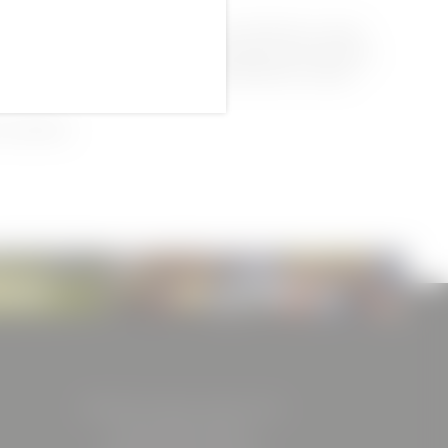
sowie die Inhalte des Internetauftritts der BÖHLER Immobilien
Vervielfältigung von Informationen, insbesondere die Verwendung
r vorherigen schriftlichen Genehmigung der BÖHLER Immobilien
vorbehalten.
IERMARK
RESTAURANT BACHSTELZE
BÖHLER Immobilien GmbH & Co KG
Friedrich-Böhler-Straße 13