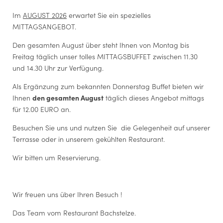
Clubzimmer
E-Mail
*
Speisezimmer im Fürstentrakt
Im
AUGUST 2026
erwartet Sie ein spezielles
Genusslabor® & Kochstudio
MITTAGSANGEBOT.
Videokonferenzzimmer
Einwilligung Marketing
*
Den gesamten August über steht Ihnen von Montag bis
Albert
Der Unterfertigte, der die Aufklärung laut
Link
gelesen und
Freitag täglich unser tolles MITTAGSBUFFET zwischen 11.30
Emil
verstanden hat, stimmt - bezugnehmend auf die
und 14.30 Uhr zur Verfügung.
Datenverarbeitung, für welche die Einwilligung der
Ferdinand
betroffenen Person gesetzlich vorgeschrieben ist - der
Friedrich
Als Ergänzung zum bekannten Donnerstag Buffet bieten wir
Verarbeitung seiner personenbezogenen Daten seitens Hotel
Karl
HOTEL BÖHLERSTERN
Ihnen
den gesamten August
täglich dieses Angebot mittags
Böhlerstern für die Übermittlung von Werbe- und
Raum anfragen
Marketingmitteilungen über unsere Dienstleistungen,
Friedrich-Böhler-Straße 13
für 12.00 EURO an.
Zimmer
Aktionen/Angebote usw., einschließlich des Versands von
8605 Kapfenberg | Österreich
Newslettern, über automatisierte (E-Mail, SMS usw.) und
Besuchen Sie uns und nutzen Sie die Gelegenheit auf unserer
Einzelzimmer
nicht-automatisierte (postalisch, Callcenter) Systeme zu.
+43 3862 206375
Terrasse oder in unserem gekühlten Restaurant.
Doppelzimmer
reception@
boehlerstern.
at
Doppelzimmer Deluxe
Wir bitten um Reservierung.
Executive Room
BÖHLER Immobilien GmbH & Co KG
Freizeittipps
Friedrich-Böhler-Straße 13
Ausflüge in der Region
8605 Kapfenberg | Österreich
Wir freuen uns über Ihren Besuch !
Teambuilding
Firmenbuchnummer: FN 599725z
Das Team vom Restaurant Bachstelze.
UID.-Nr: ATU79160024