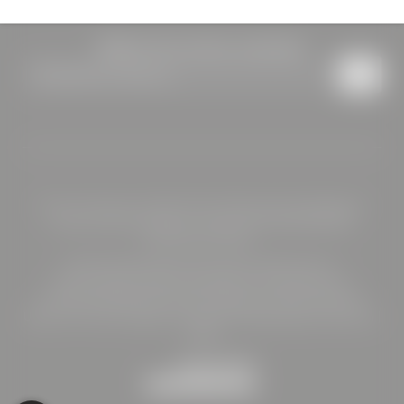
Bleiben Sie auf dem Laufenden
Newsletteranmeldung
Home
|
Impressum
|
Datenschutz
|
Datenschutz-Einstellungen
|
Sitemap
|
Barrierefreiheit
|
© 2026 HOTEL BÖHLERSTERN
Interessante Seiten:
Seminarhotel Steiermark
|
Urlaub Steiermark II
|
Motorradhotel Steiermark
|
Restaurant Kapfenberg
|
Catering Kapfenberg
|
Teambuilding mit Übernachtung
|
Urlaub mit Hund
|
Hygiene & Sicherheit
|
Bildergalerie
|
Buchen
|
AGBs