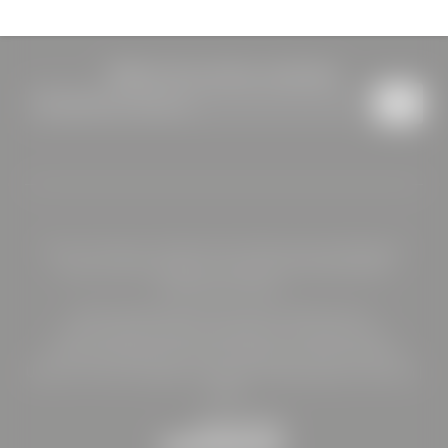
UID.-Nr: ATU79160024
Bleiben Sie auf dem Laufenden
Newsletteranmeldung
Home
|
Impressum
|
Datenschutz
|
Datenschutz-Einstellungen
|
Sitemap
|
Barrierefreiheit
|
© 2026 HOTEL BÖHLERSTERN
Interessante Seiten:
Seminarhotel Steiermark
|
Urlaub Steiermark II
|
Motorradhotel Steiermark
|
Restaurant Kapfenberg
|
Catering Kapfenberg
|
Teambuilding mit Übernachtung
|
Urlaub mit Hund
|
Hygiene & Sicherheit
|
Bildergalerie
|
Buchen
|
AGBs