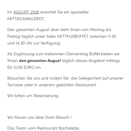
E-Mail
*
Im
AUGUST 2026
erwartet Sie ein spezielles
MITTAGSANGEBOT.
Einwilligung Marketing
*
Den gesamten August über steht Ihnen von Montag bis
Der Unterfertigte, der die Aufklärung laut
Link
gelesen und
Freitag täglich unser tolles MITTAGSBUFFET zwischen 11.30
verstanden hat, stimmt - bezugnehmend auf die
und 14.30 Uhr zur Verfügung.
Datenverarbeitung, für welche die Einwilligung der
betroffenen Person gesetzlich vorgeschrieben ist - der
Als Ergänzung zum bekannten Donnerstag Buffet bieten wir
Verarbeitung seiner personenbezogenen Daten seitens Hotel
Ihnen
den gesamten August
täglich dieses Angebot mittags
Böhlerstern für die Übermittlung von Werbe- und
HOTEL BÖHLERSTERN
Marketingmitteilungen über unsere Dienstleistungen,
für 12.00 EURO an.
Friedrich-Böhler-Straße 13
Aktionen/Angebote usw., einschließlich des Versands von
Newslettern, über automatisierte (E-Mail, SMS usw.) und
Besuchen Sie uns und nutzen Sie die Gelegenheit auf unserer
8605 Kapfenberg | Österreich
nicht-automatisierte (postalisch, Callcenter) Systeme zu.
Terrasse oder in unserem gekühlten Restaurant.
+43 3862 206375
reception@
boehlerstern.
at
Wir bitten um Reservierung.
BÖHLER Immobilien GmbH & Co KG
Friedrich-Böhler-Straße 13
Wir freuen uns über Ihren Besuch !
8605 Kapfenberg | Österreich
Firmenbuchnummer: FN 599725z
Das Team vom Restaurant Bachstelze.