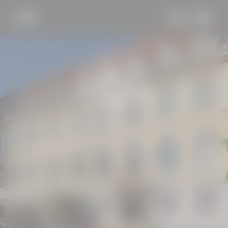
DE
HOTEL BÖHLERSTERN
Urlaub im Böhlerstern
Lage & Anreise
Downloads
Gutscheine
Team
Freie Stellen