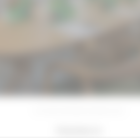
Home
//
Seminare & Veranstaltungen
//
Räumlichkeiten
//
Friedrich
Friedrich