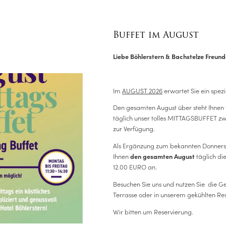
 Raum Friedrich besticht mit hellem Ambiente und Tageslichtfenstern. Er verfü
nsbildschirm mit Click-Share-Technologie und eignet sich hervorragend für Be
Kreis.
Buffet im August
JETZT ANFRAGEN
Liebe Böhlerstern & Bachstelze Freund
Newsletteranmeldung
Im
AUGUST 2026
erwartet Sie ein spe
Anrede
*
Vorname
Den gesamten August über steht Ihnen 
täglich unser tolles MITTAGSBUFFET zwi
Nachname
*
E-Mail
*
zur Verfügung.
Einwilligung Marketing
*
Als Ergänzung zum bekannten Donnerst
Der Unterfertigte, der die Aufklärung laut
Link
gelesen und verstanden hat, stimmt -
WERFEN SIE EINEN
Ihnen
täglich di
den gesamten August
bezugnehmend auf die Datenverarbeitung, für welche die Einwilligung der betroffenen
PDF-DOWNL
Person gesetzlich vorgeschrieben ist - der Verarbeitung seiner personenbezogenen Daten
12.00 EURO an.
BLICK HINEIN!
seitens Hotel Böhlerstern für die Übermittlung von Werbe- und Marketingmitteilungen
über unsere Dienstleistungen, Aktionen/Angebote usw., einschließlich des Versands von
Besuchen Sie uns und nutzen Sie die Ge
Newslettern, über automatisierte (E-Mail, SMS usw.) und nicht-automatisierte (postalisch
Terrasse oder in unserem gekühlten Re
Callcenter) Systeme zu.
Wir bitten um Reservierung.