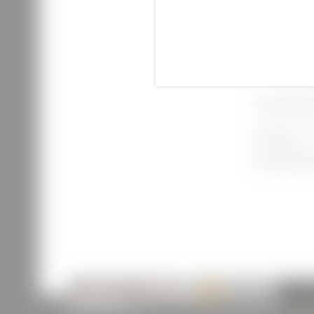
Informa
bis
Kapazität:
Raumbedingu
TEAMBUILDING