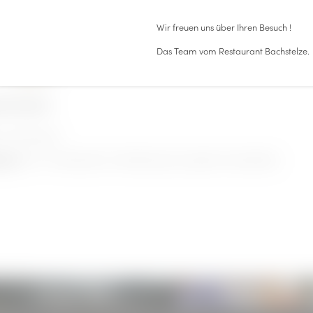
Wir freuen uns über Ihren Besuch !
Das Team vom Restaurant Bachstelze.
tionen
 zu 10 Personen
20 m², Fliesenboden mit Bodenheizung, Tageslicht, abdunkelbar
ngen:
AUSFLUGSTIPPS
RESTAURANT BACH