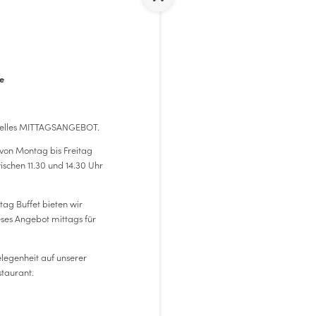
gt über einen
sprechungen im kleinen
e
zielles MITTAGSANGEBOT.
von Montag bis Freitag
schen 11.30 und 14.30 Uhr
ag Buffet bieten wir
eses Angebot mittags für
OAD
legenheit auf unserer
,
staurant.