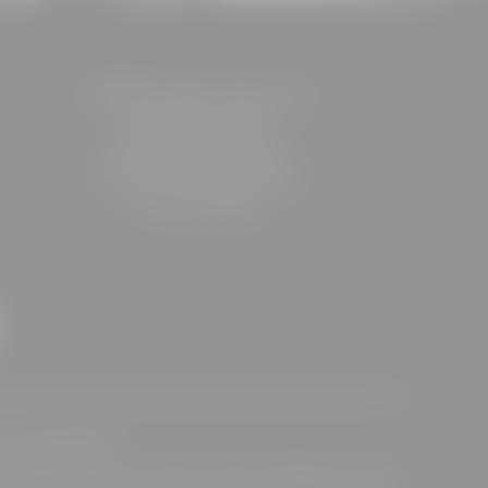
BÖHLER Immobilien GmbH & Co KG
Friedrich-Böhler-Straße 13
8605 Kapfenberg | Österreich
Firmenbuchnummer: FN 599725z
UID.-Nr: ATU79160024
HOTEL BÖHLERSTERN
chtung
|
Urlaub mit Hund
|
Hygiene & Sicherheit
|
Bildergalerie
|
Buchen
|