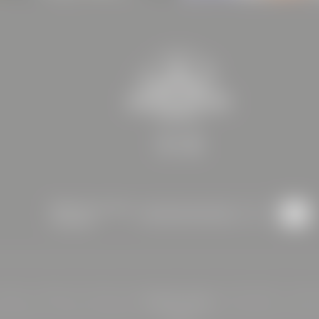
Bleiben Sie auf dem
Newsletteranmeldung
Laufenden
mpressum
|
Datenschutz
|
Datenschutz-Einstellungen
|
Sitemap
|
Barrierefreiheit
|
© 2026 
Interessante Seiten:
l Steiermark
|
Restaurant Kapfenberg
|
Catering Kapfenberg
|
Teambuilding mit Überna