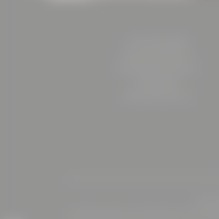
HOTEL BÖHLERSTERN
Friedrich-Böhler-Straße 13
8605 Kapfenberg | Österreich
+43 3862 206375
reception@
boehlerstern.
at
Home
|
I
Seminarhotel Steiermark
|
Urlaub Steiermark II
|
Motorradhote