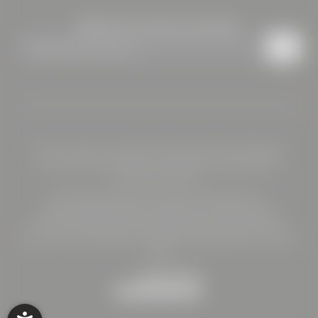
Bleiben Sie auf dem Laufenden
Newsletteranmeldung
Home
|
Impressum
|
Datenschutz
|
Datenschutz-Einstellungen
|
Sitemap
|
Barrierefreiheit
|
© 2026 HOTEL BÖHLERSTERN
Interessante Seiten:
Seminarhotel Steiermark
|
Urlaub Steiermark II
|
Motorradhotel Steiermark
|
Restaurant Kapfenberg
|
Catering Kapfenberg
|
Teambuilding mit Übernachtung
|
Urlaub mit Hund
|
Hygiene & Sicherheit
|
Bildergalerie
|
Buchen
|
AGBs