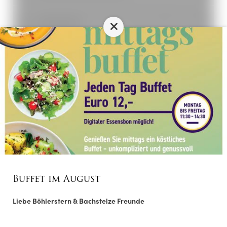
Modernes Bad mit WC und Dusche
Telefon
Safe
Newsletteranmeldung
Minikühlschrank
Anrede
*
Internetanschluss
Vorname
Buffet im August
Liebe Böhlerstern & Bachstelze Freunde
Nachname
*
ANFRAGE
BUCHUNG