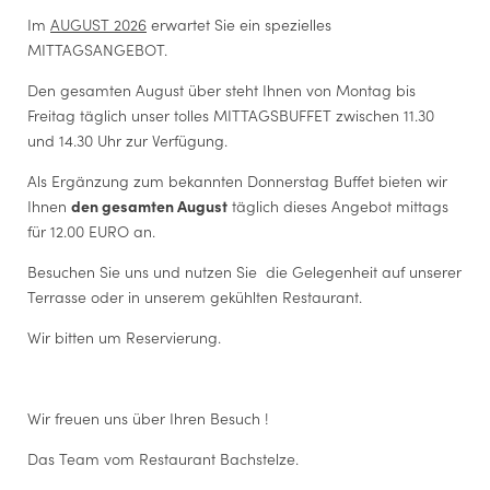
E-Mail
*
Im
AUGUST 2026
erwartet Sie ein spezielles
MITTAGSANGEBOT.
Einwilligung Marketing
*
Den gesamten August über steht Ihnen von Montag bis
Weitere Zimmer
Der Unterfertigte, der die Aufklärung laut
Link
gelesen und
Freitag täglich unser tolles MITTAGSBUFFET zwischen 11.30
verstanden hat, stimmt - bezugnehmend auf die
und 14.30 Uhr zur Verfügung.
Datenverarbeitung, für welche die Einwilligung der
betroffenen Person gesetzlich vorgeschrieben ist - der
Als Ergänzung zum bekannten Donnerstag Buffet bieten wir
Verarbeitung seiner personenbezogenen Daten seitens Hotel
Ihnen
den gesamten August
täglich dieses Angebot mittags
Böhlerstern für die Übermittlung von Werbe- und
Marketingmitteilungen über unsere Dienstleistungen,
für 12.00 EURO an.
Aktionen/Angebote usw., einschließlich des Versands von
Newslettern, über automatisierte (E-Mail, SMS usw.) und
Besuchen Sie uns und nutzen Sie die Gelegenheit auf unserer
nicht-automatisierte (postalisch, Callcenter) Systeme zu.
Terrasse oder in unserem gekühlten Restaurant.
Wir bitten um Reservierung.
Wir freuen uns über Ihren Besuch !
Das Team vom Restaurant Bachstelze.
Doppelzimmer
D