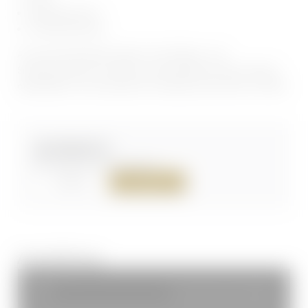
Minikühlschrank
Internetanschluss
Auf zwei Stockwerken bieten wir Getränke- und
Snackautomaten mit süßen und herzhaften Snacks, Wasser,
alkoholfreien und isotonischen Getränken, Bier, Wein und Sekt.
ab 150,00 €
pro Zimmer inkl. Frühstück
ANFRAGE
BUCHUNG
Ausstattung
Gemütliches Einzelbett