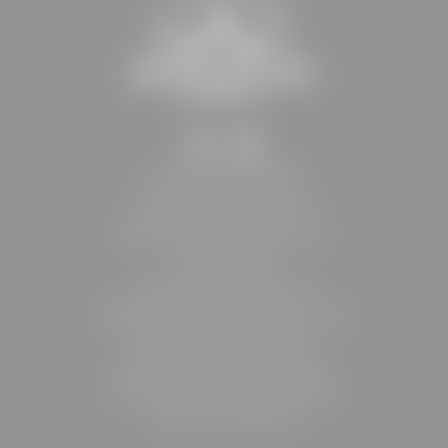
HOTEL BÖHLERSTERN
Friedrich-Böhler-Straße 13
8605 Kapfenberg | Österreich
+43 3862 206375
reception@
boehlerstern.
at
BÖHLER Immobilien GmbH & Co KG
Friedrich-Böhler-Straße 13
8605 Kapfenberg | Österreich
Firmenbuchnummer: FN 599725z
UID.-Nr: ATU79160024