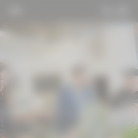
DE
EN
HOTEL BÖHLERSTERN
KULINARIK
SEMINARE &
VERANSTALTUNGEN
Räumlichkeiten