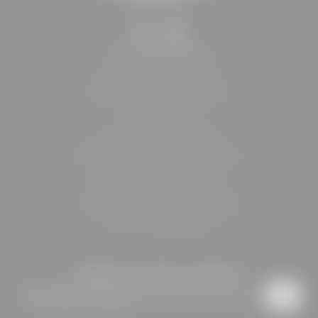
HOTEL BÖHLERSTERN
Friedrich-Böhler-Straße 13
8605 Kapfenberg | Österreich
+43 3862 206375
reception@
boehlerstern.
at
BÖHLER Immobilien GmbH & Co KG
Friedrich-Böhler-Straße 13
8605 Kapfenberg | Österreich
Firmenbuchnummer: FN 599725z
UID.-Nr: ATU79160024
Bleiben Sie auf dem Laufenden
Newsletteranmeldung