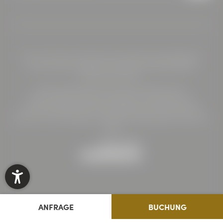
Home
|
Impressum
|
Datenschutz
|
Datenschutz-Einstellungen
|
Sitemap
|
Barrierefreiheit
|
© 2026 HOTEL BÖHLERSTERN
Interessante Seiten:
Seminarhotel Steiermark
|
Urlaub Steiermark II
|
Motorradhotel Steiermark
|
Restaurant Kapfenberg
|
Catering Kapfenberg
|
Teambuilding mit Übernachtung
|
Urlaub mit Hund
|
Hygiene & Sicherheit
|
Bildergalerie
|
Buchen
|
AGBs
ANFRAGE
BUCHUNG